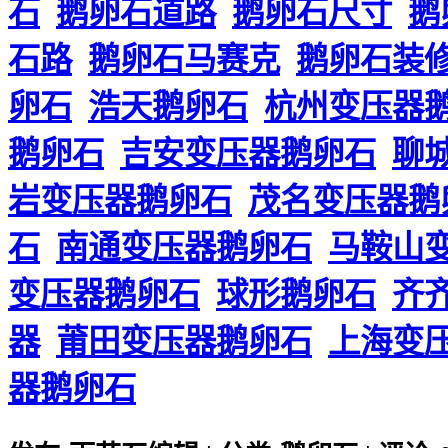
石
鹅卵石道路
鹅卵石尺寸
鹅
石路
鹅卵石马赛克
鹅卵石装
卵石
浩天鹅卵石
杭州变压器
鹅卵石
吉安变压器鹅卵石
聊
岩变压器鹅卵石
茂名变压器鹅
石
南通变压器鹅卵石
马鞍山
变压器鹅卵石
球形鹅卵石
齐
器
莆田变压器鹅卵石
上海变
器鹅卵石