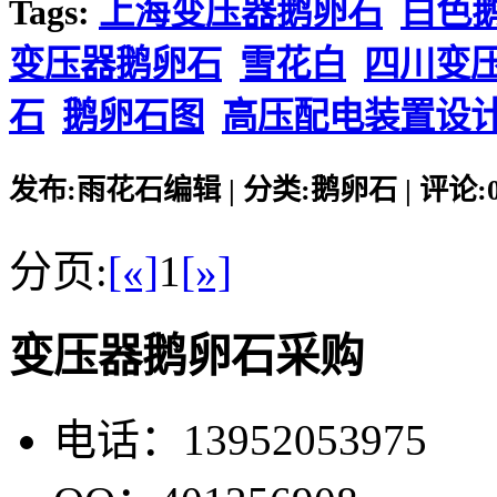
Tags:
上海变压器鹅卵石
白色
变压器鹅卵石
雪花白
四川变
石
鹅卵石图
高压配电装置设
发布:雨花石编辑 | 分类:鹅卵石 | 评论:0 |
分页:
[«]
1
[»]
变压器鹅卵石采购
电话：13952053975