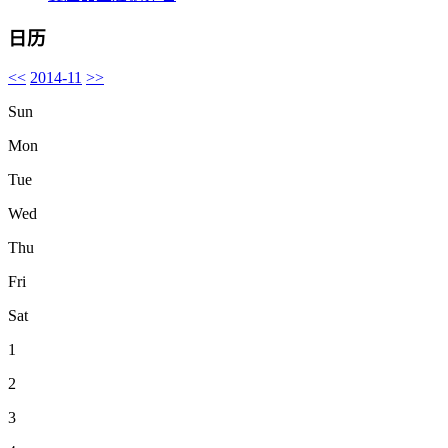
日历
<<
2014-11
>>
Sun
Mon
Tue
Wed
Thu
Fri
Sat
1
2
3