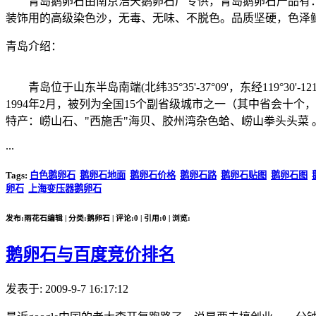
青岛鹅卵石由南京浩天鹅卵石厂专供，青岛鹅卵石产品有：
装饰用的高级染色沙，无毒、无味、不脱色。品质坚硬，色泽
青岛介绍：
青岛位于山东半岛南端(北纬35°35'-37°09'，东经119
1994年2月，被列为全国15个副省级城市之一（其中省会十个，非省
特产：崂山石、"西施舌"海贝、胶州湾杂色蛤、崂山拳头头菜 
...
Tags:
白色鹅卵石
鹅卵石地面
鹅卵石价格
鹅卵石路
鹅卵石贴图
鹅卵石图
卵石
上海变压器鹅卵石
发布:雨花石编辑 | 分类:鹅卵石 | 评论:0 | 引用:0 | 浏览:
鹅卵石与百度竞价排名
发表于: 2009-9-7 16:17:12