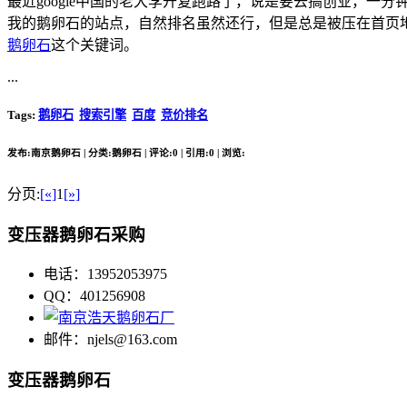
最近google中国的老大李开复跑路了，说是要去搞创业，
我的鹅卵石的站点，自然排名虽然还行，但是总是被压在首页
鹅卵石
这个关键词。
...
Tags:
鹅卵石
搜索引擎
百度
竞价排名
发布:南京鹅卵石 | 分类:鹅卵石 | 评论:0 | 引用:0 | 浏览:
分页:
[«]
1
[»]
变压器鹅卵石采购
电话：13952053975
QQ：401256908
邮件：njels@163.com
变压器鹅卵石