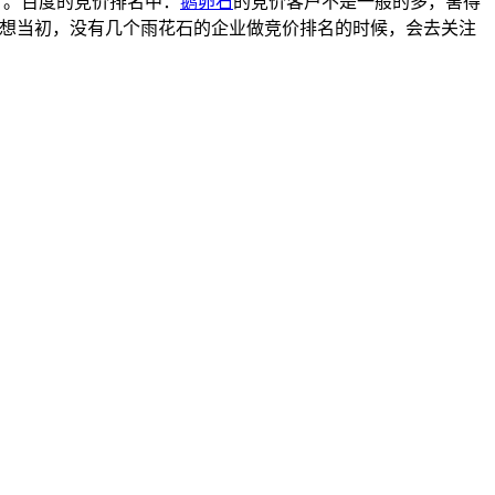
了。百度的竞价排名中：
鹅卵石
的竞价客户不是一般的多，害得
想当初，没有几个雨花石的企业做竞价排名的时候，会去关注