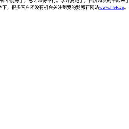
一分钟都不能等了，总之急得不行。李开复跑了，百度越发的牛起来
地下，很多客户还没有机会关注到我的鹅卵石网站
www.htels.cn
。