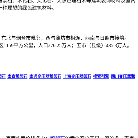
景石、木化石、文化石、天然色理石米等建筑装饰材料及室内
一种理想的绿色建筑材料。
南濒临黄海，东北与烟台市毗邻，西与潍坊市相连，西南与日照市接壤。
159平方公里，人口276.25万人；五市（县级）485.3万人。
卵石
南京鹅卵石
南通变压器鹅卵石
上海变压器卵石
搜索引擎
四川变压器鹅