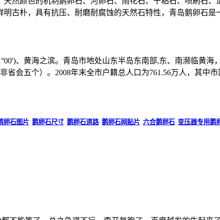
天然颜色的机制鹅卵石、河卵石、雨花石、干粘石、喷刷石、造
鲜明古朴，具有抗压、耐磨耐腐蚀的天然石特性，青岛鹅卵石是
°30'-121°00')、黄海之滨。青岛市地处山东半岛东南部,东、
会五个）。2008年末全市户籍总人口为761.56万人，其中市区1
。
鹅卵石图片
鹅卵石尺寸
鹅卵石道路
鹅卵石网贴片
六合鹅卵石
变压器专用鹅