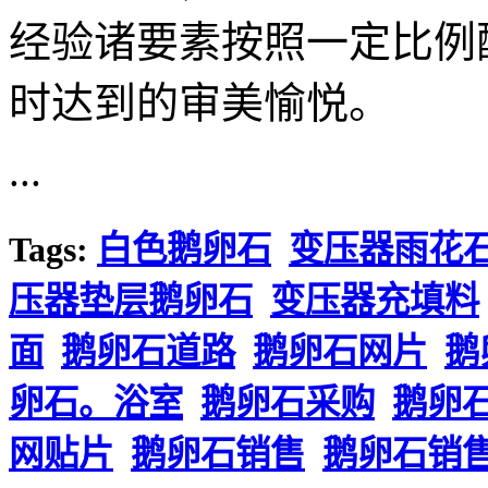
经验诸要素按照一定比例
时达到的审美愉悦。
...
Tags:
白色鹅卵石
变压器雨花
压器垫层鹅卵石
变压器充填料
面
鹅卵石道路
鹅卵石网片
鹅
卵石。浴室
鹅卵石采购
鹅卵
网贴片
鹅卵石销售
鹅卵石销