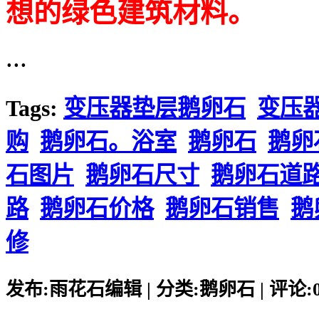
想的绿色建筑材料。
...
Tags:
变压器垫层鹅卵石
变压
购
鹅卵石。浴室
鹅卵石
鹅卵
石图片
鹅卵石尺寸
鹅卵石道
路
鹅卵石价格
鹅卵石销售
鹅
修
发布:雨花石编辑 | 分类:鹅卵石 | 评论:0 |