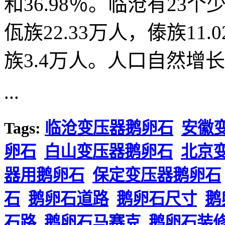
和36.98％。临沧有23个
佤族22.33万人，傣族11
族3.4万人。人口自然增长率
...
Tags:
临沧变压器鹅卵石
安徽
卵石
白山变压器鹅卵石
北京
器用鹅卵石
保定变压器鹅卵石
石
鹅卵石道路
鹅卵石尺寸
鹅
石路
鹅卵石马赛克
鹅卵石装