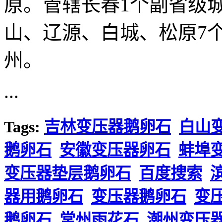
原。管辖长春1个副省级
山、辽源、白城、松原7
州。
...
Tags:
吉林变压器鹅卵石
白山
鹅卵石
安徽变压器卵石
蚌埠
变压器垫层鹅卵石
百度搜索
器用鹅卵石
变压器鹅卵石
变
鹅卵石
常州雨花石
潮州变压